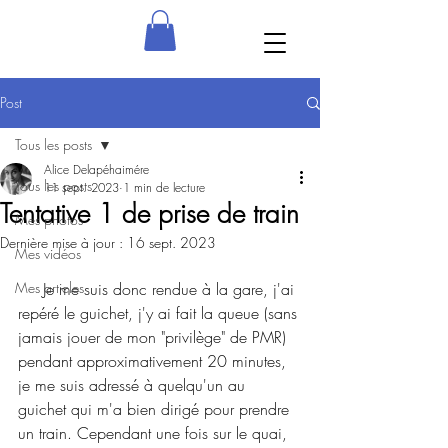
Post
Tous les posts
Alice Delapéhaimére
Tous les posts
11 sept. 2023
1 min de lecture
Tentative 1 de prise de train
Mes photos
Dernière mise à jour :
16 sept. 2023
Mes vidéos
Mes articles
     Je me suis donc rendue à la gare, j'ai 
repéré le guichet, j'y ai fait la queue (sans 
jamais jouer de mon "privilège" de PMR) 
pendant approximativement 20 minutes, 
je me suis adressé à quelqu'un au 
guichet qui m'a bien dirigé pour prendre 
un train. Cependant une fois sur le quai, 