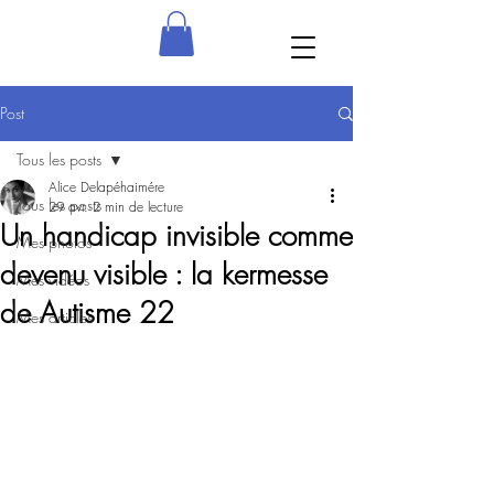
Post
Tous les posts
Alice Delapéhaimére
Tous les posts
29 avr.
2 min de lecture
Un handicap invisible comme
Mes photos
devenu visible : la kermesse
Mes vidéos
de Autisme 22
Mes articles