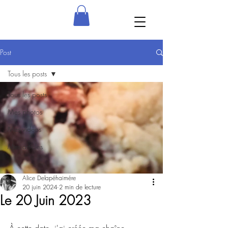
Post
Tous les posts
Tous les posts
Mes photos
Mes vidéos
Mes articles
Alice Delapéhaimére
20 juin 2024
2 min de lecture
Le 20 Juin 2023