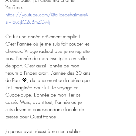
À cette date, j'ai créée ma chaîne 
YouTube.
https://youtube.com/@alicepehaimere?
si=IpycjLC2uBmZGwIj
Ce fut une année drôlement remplie !
C'est l'année où je me suis fait couper les 
cheveux. Virage radical que je ne regrette 
pas. L'année de mon inscription en salle 
de sport. C'est aussi l'année de mon 
flexum à l'index droit. L'année des 30 ans 
de Paul 💖, du lancement de la bière que 
j'ai imaginée pour lui. Le voyage en 
Guadeloupe. L'année de mon 1er os 
cassé. Mais, avant tout, l'année où je 
suis devenue correspondante locale de 
presse pour Ouest-France !
Je pense avoir réussi à ne rien oublier. 