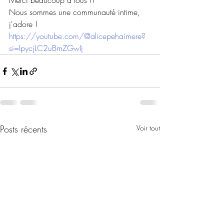
Merci beaucoup à tous !!
Nous sommes une communauté intime, 
j'adore !
https://youtube.com/@alicepehaimere?
si=IpycjLC2uBmZGwIj
Posts récents
Voir tout