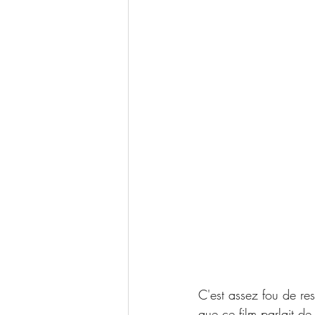
C'est assez fou de ress
que ce film parlait de