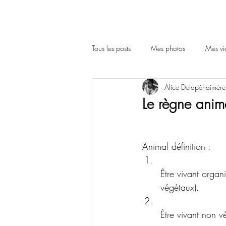
Tous les posts
Mes photos
Mes vi
Alice Delapéhaimére
Le règne anim
Animal définition :
Être vivant organ
végétaux).
Être vivant non v