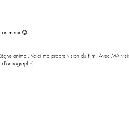
njour les animaux 😉
 Le Règne animal. Voici ma propre vision du film. Avec MA v
s d'orthographe).