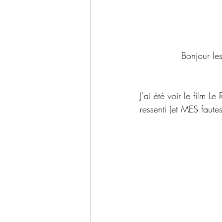
              Bo
J'ai été voir le film
ressenti (et MES faute