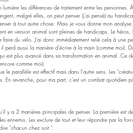
n lumière les différences de traitement entre les personnes. À
ngent, malgré elles, on peut penser (j'ai pensé) au handic
 penser à tout autre chose. Mais je vous donne mon analyse.
ent en version animal sont pleines de handicaps. Le héros, É
 de faire du vélo. J'ai donc immédiatement relié cela à une pe
l perd aussi la manière d'écrire à la main (comme moi). Dan
i est plus avancé dans sa transformation en animal. Ce de
 (encore comme moi).
e le parallèle est effectif mais dans l'autre sens. Les "créatu
mps. En revanche, pour ma part, c'est un combat quotidien p
'il y a 2 manières principales de penser. La première est de 
s ennemis. Les exclure de tout et leur répondre par la force
ire "chacun chez soit ". 