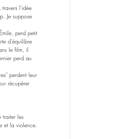
 travers l'idée 
ap. Je suppose 
 
mile, perd petit 
rte d'équilibre 
s le film, il 
rnier perd au 
res" perdent leur 
our récupérer 
traiter les 
 et la violence. 