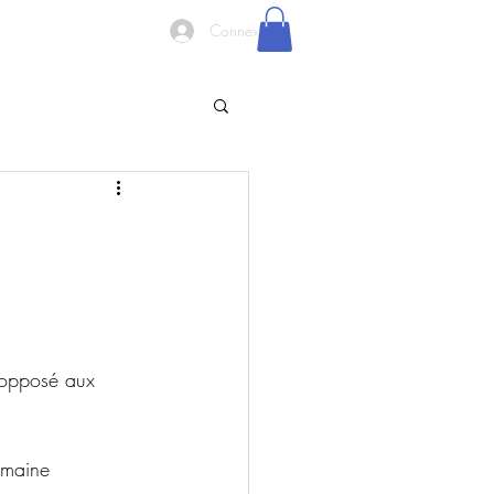
Connexion
 (opposé aux 
umaine 