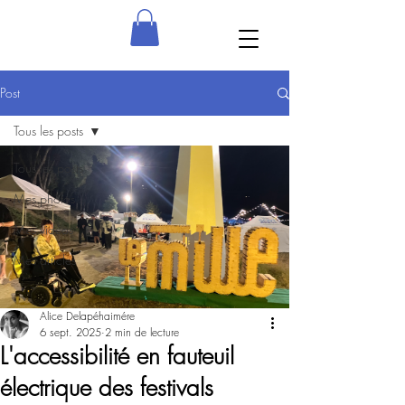
Post
Tous les posts
Tous les posts
Mes photos
Mes vidéos
Mes articles
Alice Delapéhaimére
6 sept. 2025
2 min de lecture
L'accessibilité en fauteuil
électrique des festivals