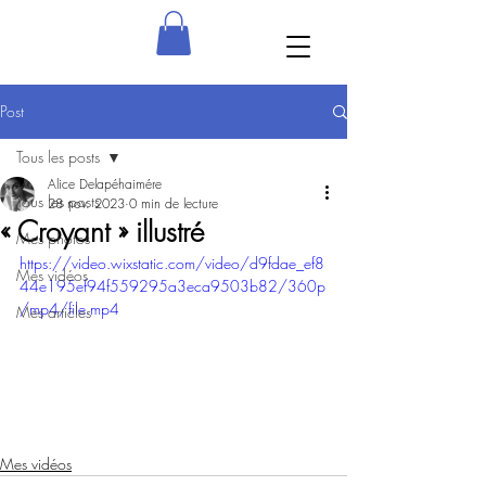
Post
Tous les posts
Alice Delapéhaimére
Tous les posts
28 nov. 2023
0 min de lecture
« Croyant » illustré
Mes photos
https://video.wixstatic.com/video/d9fdae_ef8
Mes vidéos
44e195ef94f559295a3eca9503b82/360p
/mp4/file.mp4
Mes articles
Mes vidéos